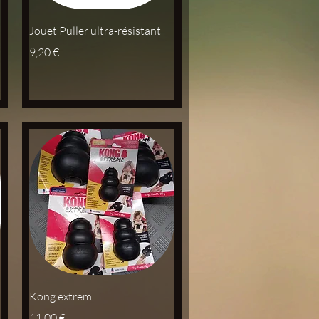
Aperçu rapide
Jouet Puller ultra-résistant
Prix
9,20 €
Aperçu rapide
Kong extrem
Prix
11,00 €