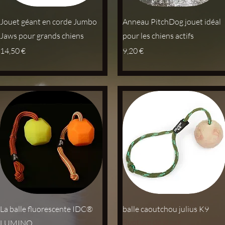
Aperçu rapide
Aperçu rapide
Jouet géant en corde Jumbo
Anneau PitchDog jouet idéal
Jaws pour grands chiens
pour les chiens actifs
Prix
Prix
14,50 €
9,20 €
Aperçu rapide
Aperçu rapide
La balle fluorescente IDC®
balle caoutchou julius K9
Rupture de stock
LUMINO