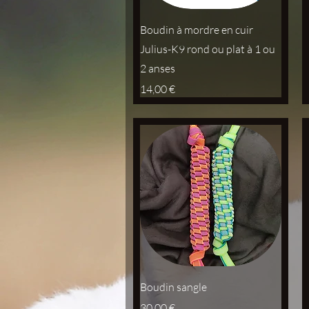
Aperçu rapide
Boudin à mordre en cuir
Julius-K9 rond ou plat à 1 ou
2 anses
Prix
14,00 €
Aperçu rapide
Boudin sangle
Prix
30,00 €