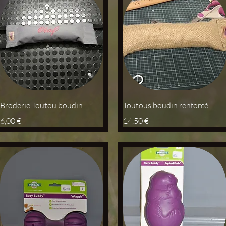
Aperçu rapide
Aperçu rapide
Broderie Toutou boudin
Toutous boudin renforcé
Prix
Prix
6,00 €
14,50 €