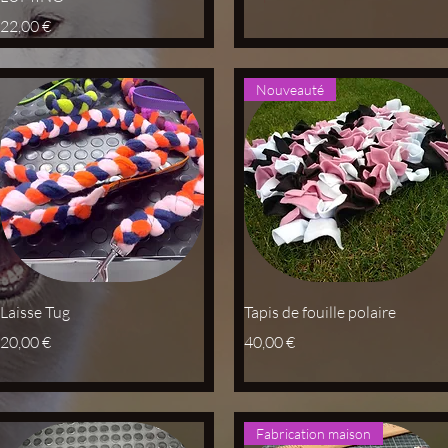
Prix
22,00 €
Nouveauté
Aperçu rapide
Aperçu rapide
Laisse Tug
Tapis de fouille polaire
Prix
Prix
20,00 €
40,00 €
Fabrication maison