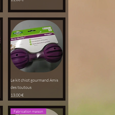
Aperçu rapide
Le kit chiot gourmand Amis
des toutous
Prix
13,00 €
Fabrication maison