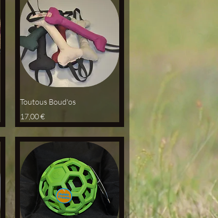
Aperçu rapide
Toutous Boud'os
Prix
17,00 €