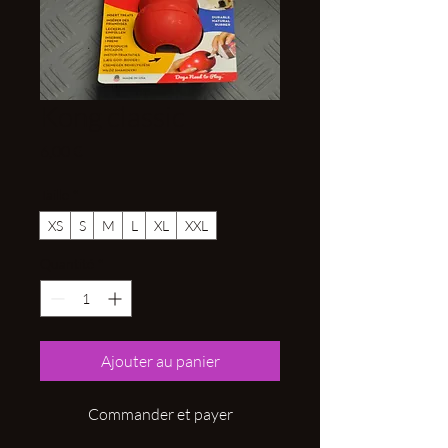
Kong classic
Prix
6,00 €
Taille
*
XS
S
M
L
XL
XXL
Quantité
*
Ajouter au panier
Commander et payer