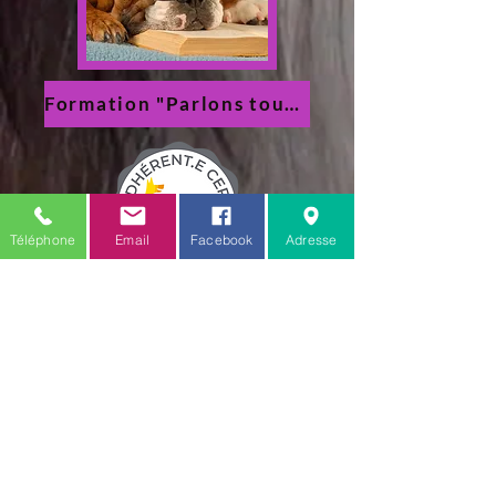
Formation "Parlons toutous"
Téléphone
Email
Facebook
Adresse
C.G.V.
Mention légale
Amis des toutous
18 rue verte