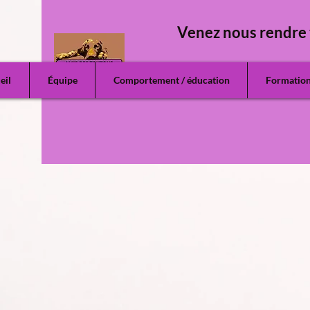
Venez nous rendre 
eil
Équipe
Comportement / éducation
Formatio