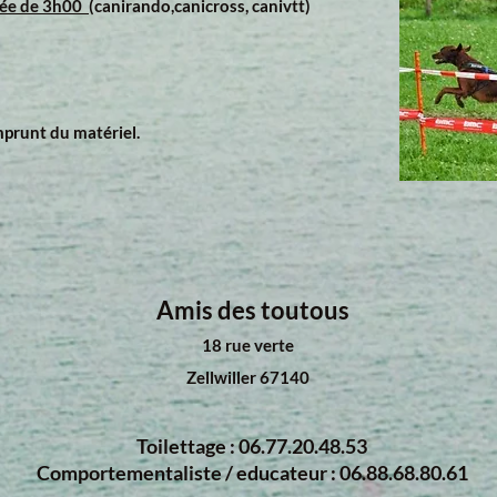
urée de 3h00
(canirando,canicross, canivtt)
prunt du matériel.
Amis des toutous
18 rue verte
Zellwiller 67140
Toilettage : 06.77.20.48.53
Comportementaliste / educateur : 06.88.68.80.61