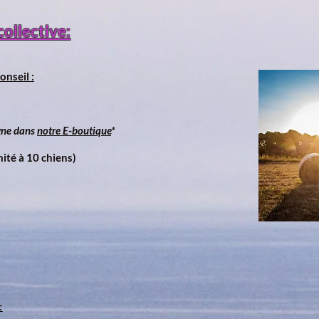
collective:
onseil :
igne dans
notre E-boutique
*
mité à 10 chiens)
: