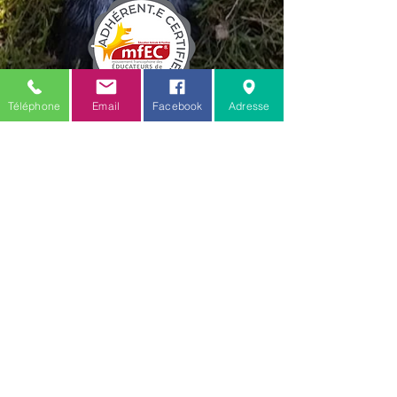
Téléphone
Email
Facebook
Adresse
C.G.V.
Mention légale
Amis des toutous
18 rue verte
Zellwiller 67140
Toilettage :
06.77.20.48.53
Comportementaliste / educateur :
06.88.68.80.61