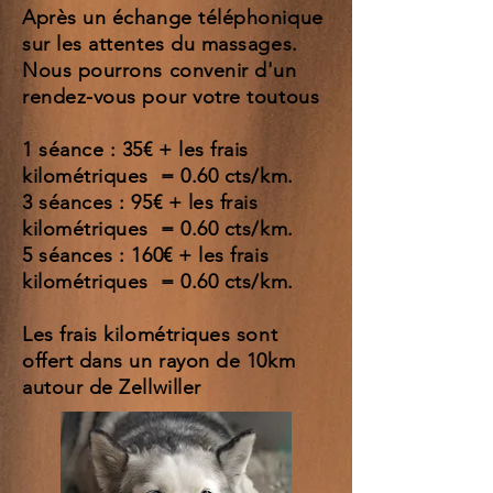
Après un échange téléphonique
sur les attentes du massages.
Nous pourrons convenir d'un
rendez-vous pour votre toutous
1 séance : 35€ + les frais
kilométriques = 0.60 cts/km.
3 séances : 95€ + les frais
kilométriques = 0.60 cts/km.
5 séances : 160€ + les frais
kilométriques = 0.60 cts/km.
Les frais kilométriques sont
offert dans un rayon de 10km
autour de Zellwiller