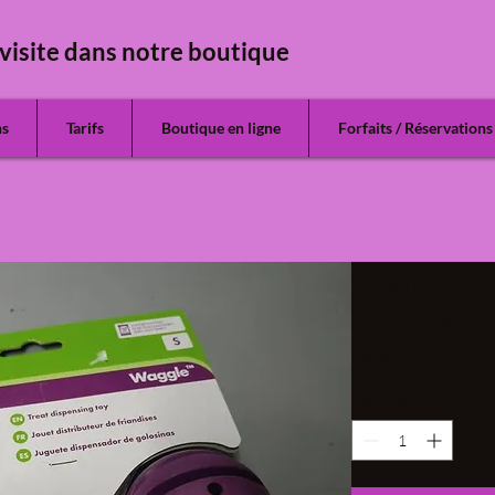
visite dans notre boutique
ns
Tarifs
Boutique en ligne
Forfaits / Réservations
Le kit chi
toutous
Prix
13,00 €
Quantité
*