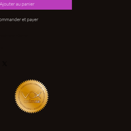
Ajouter au panier
ommander et payer
avir vos clients:
re.
le.
e sur mesure. Veuillez nous contacter.