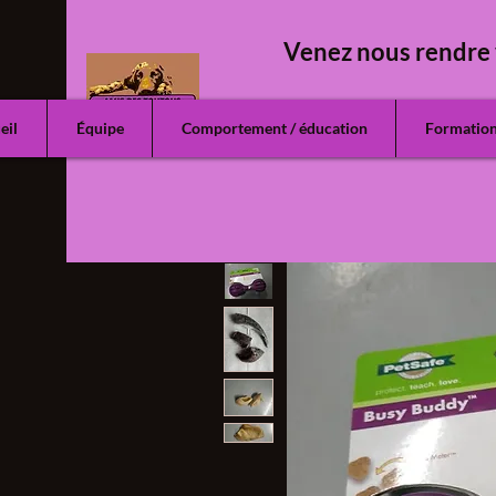
Venez nous rendre 
eil
Équipe
Comportement / éducation
Formatio