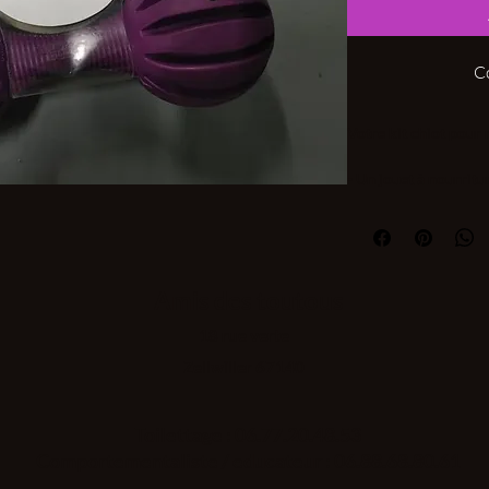
C
Votre kit chiot pour r
- Un jouet à nourritu
- Un Sabot de veau.
- Oreille de cochon.
- Petite corne de buff
Amis des toutous
Vous désirez une offr
18 rue verte
Zellwiller 67140
Toilettage : 06.77.20.48.53
Comportementaliste / educateur : 06.88.68.80.61