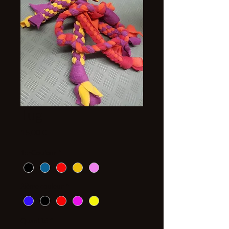
Tug
Prix
15,00 €
1erCouleur
*
2ième couleur
*
Quantité
*