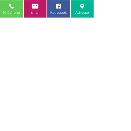
C.G.V.
Téléphone
Email
Facebook
Adresse
Mention légale
Amis des toutous
18 rue verte
Zellwiller 67140
Toilettage :
06.77.20.48.53
Comportementaliste / educateur :
06.88.68.80.61