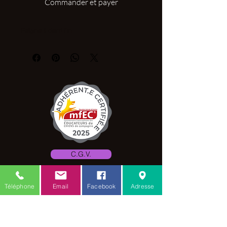
Commander et payer
Peigne à dent fin
C.G.V.
Mention légale
Téléphone
Email
Facebook
Adresse
Amis des toutous