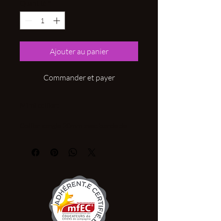
Quantité
*
Ajouter au panier
Commander et payer
Mimi collier:
Collier sangle 20mm avec bande de
tissus résistant et imperméable.
Simple, élégant et raffiné à l'épreuve
des intempéries.
Le tout monté sur fermeture metal
haute résistance.
Fabrication artisanale.
Article personnalisable à volonté