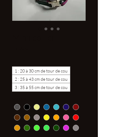
Mimi collier
Prix
17,00 €
Taille
*
1 : 20 à 30 cm de tour de cou
2 : 25 à 43 cm de tour de cou
3 : 35 à 55 cm de tour de cou
Couleur
*