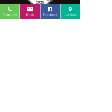
C.G.V.
Téléphone
Email
Facebook
Adresse
Mention légale
Amis des toutous
18 rue verte
Zellwiller 67140
Toilettage :
06.77.20.48.53
Comportementaliste / educateur :
06.88.68.80.61