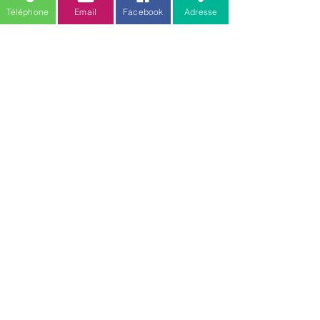
Téléphone
Email
Facebook
Adresse
Mention légale
Amis des toutous
18 rue verte
Zellwiller 67140
Toilettage :
06.77.20.48.53
Comportementaliste / educateur :
06.88.68.80.61