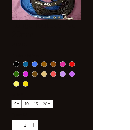
Longe Toutous Pvc
20mm
Prix
20,00 €
Couleur intérieur
*
Taille
*
5m
10
15
20m
Quantité
*