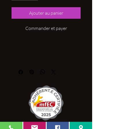
Ajouter au panier
Commander et payer
Longe en sangle résistante à l’eau car
elle est recouverte de PCV/TPU.
Elle est beaucoup plus durable que la
sangle ordinaire.
Elle résiste à l’abrasion, imperméable à
100 % à l’eau et aux bactéries et elle ne
se détend pas.
Quincaillerie chic en plaqué nikel.
Fabrication maison
C.G.V.