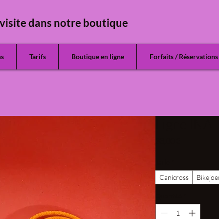
visite dans notre boutique
ns
Tarifs
Boutique en ligne
Forfaits / Réservations
Ligne INA
Prix
38,00 €
Taille
*
Canicross
Bikejoe
Quantité
*