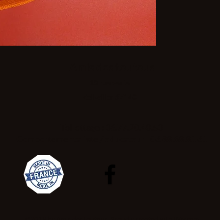
Amis des toutous
18 rue verte
Zellwiller 67140
Toilettage : 06.77.20.48.53
Comportementaliste / educateur : 06.88.68.80.61
©2019 by Amis des toutous. Proudly created with Wix.com