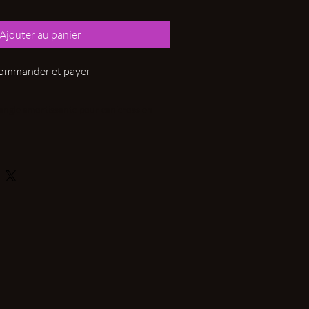
Ajouter au panier
ommander et payer
sangle amortissante pour canicross en
ium.
e compétition made in france