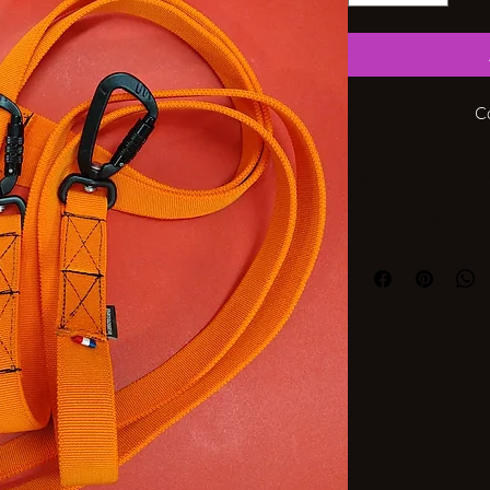
C
Ligne de traction en 
bikejoering.
- Seulement 90gr
-Mousqueton alumin
Matériel technique d