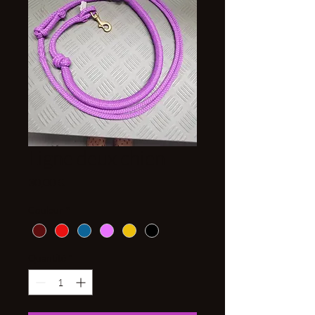
Ligne deux chien
Prix
30,00 €
Couleur
*
Quantité
*