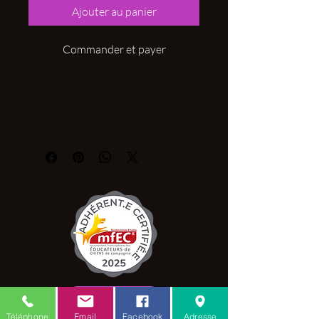
Ajouter au panier
Commander et payer
Ligne de trait deux chiens une partie
élastique,corde creuse noir 10mm,16
fuseaux. une partie fixe ,corde creuse
8mm , 16
fuseaux,orange,rouge,bleu,jaune fluo
ou fuschia . longueur 2.50m
C.G.V.
Téléphone
Email
Facebook
Adresse