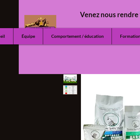
Venez nous rendre 
eil
Équipe
Comportement / éducation
Formatio