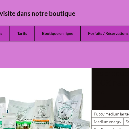
visite dans notre boutique
ns
Tarifs
Boutique en ligne
Forfaits / Réservations
Les croque
100% natu
Prix
0,00 €
Gammes
*
Puppy medium large
Medium energy
S