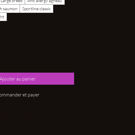
Large breed
Anti allergy agneau
ish saumon
Sportline classic
ght
Ajouter au panier
ommander et payer
 naturel de chez greenheart premium.
couvrir de vrai croquette à votre chien.
 décrouvrir les différentes gammes et