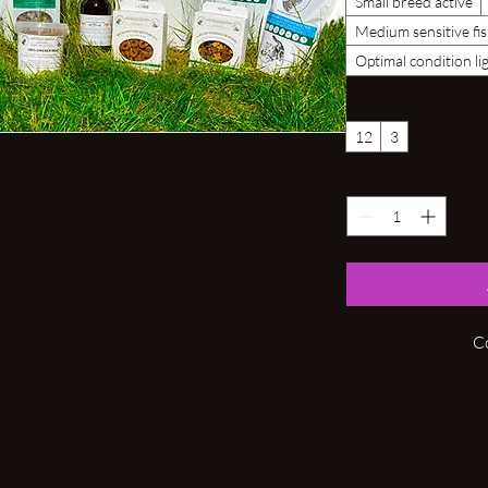
Small breed active
Medium sensitive f
Optimal condition li
Poids
*
12
3
Quantité
*
C
Les croquettes 100%
Vous pourrez faire dé
Nous vous invitons à