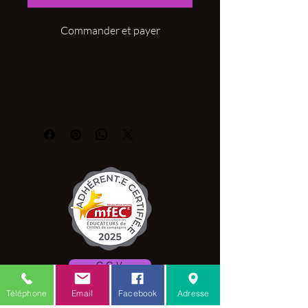
Commander et payer
Profitez de votre promenade avec la
laisse à enrouleur classique et parfaite
de flexi New Classic.
New Classic -la laisse à enrouleur
classique parfaite de flexi séduit par son
design stylé et sa poignée ergonomique.
Avec le système de freinage innovant, la
laisse New Classic assure une sécurité
élevée et une manipulation confortable
lors de la promenade.
En raison du système d’enroulement
automatique sans accroc la laisse ne
fléchit plus et offre à votre chien le un
déroulement optimal. En pressant la
C.G.V.
touche Stop, la liberté de mouvement
est simplement limitée. En installant
Téléphone
Email
Facebook
Adresse
l’arrêt durable séparé, votre chien peut
Mention légale