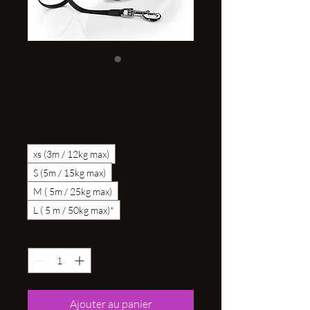
Laisse Flexi classic
Prix
19,00 €
Taille
*
xs (3m / 12kg max)
S (5m / 15kg max)
M ( 5m / 25kg max)
L ( 5 m / 50kg max)*
Quantité
*
Ajouter au panier