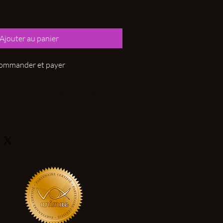
Ajouter au panier
ommander et payer
1.70m en sangle résistante à l’eau car elle
V/TPU.
 durable que la sangle ordinaire.
ion, imperméable à 100 % à l’eau et aux
e détend pas.
laqué nikel.