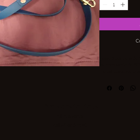
C
Laisse 3 positions de 
est recouverte de PC
Elle est beaucoup plus
Elle résiste à l’abras
bactéries et elle ne s
Quincaillerie chic en p
Amis des toutous
18 rue verte
Fabrication maison
Zellwiller 67140