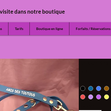
visite dans notre boutique
ns
Tarifs
Boutique en ligne
Forfaits / Réservations
Laisse 3 p
Prix
19,00 €
Couleur intérieur
*
Quantité
*