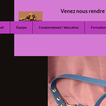
Venez nous rendre 
eil
Équipe
Comportement / éducation
Formatio