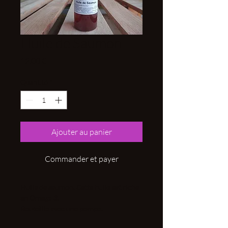
Huile de Saumon
Prix
12,00 €
Quantité
*
Ajouter au panier
Commander et payer
Huile de saumon. Cette huile est riche
en Omega 3.
Bouteille avec une pompe.
Il est indispensable de donner