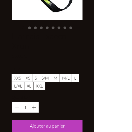
Harnais Exaeco
Xrun
Prix
55,00 €
Taille
*
XXS
XS
S
S/M
M
M/L
L
L/XL
XL
XXL
Quantité
*
Ajouter au panier