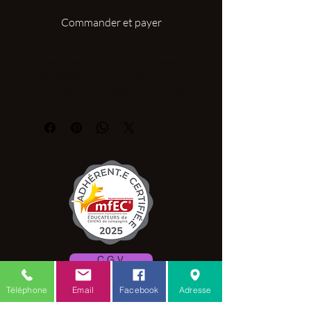
Commander et payer
Le gilet relaxant ThunderShirt exerce
une pression douce, constante
et localisée sur le corps de votre chien
pour le rassurer lorsqu'il fait face à des
situations stressantes.
Idéal lors de :
Aboiements liés au stress
Peur des bruits (orages, feux
d'artifice, circulation routière)
Difficultés à rester seul
Transport, visite chez le vétérinaire
Cours d'éducation
C.G.V.
Existe en 5 tailles pour les chiens de 4
à 50 kg.
Téléphone
Email
Facebook
Adresse
Mention légale
Vidéo: