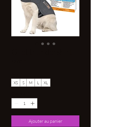
Gilet thundershirt
Prix
42,00 €
Taille
*
XS
S
M
L
XL
Quantité
*
Ajouter au panier