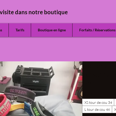
visite dans notre boutique
ns
Tarifs
Boutique en ligne
Forfaits / Réservations
Colliers la
personnali
Prix
18,00 €
Taille
*
XS tour de cou 34
L tour de cou 46
X