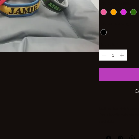
Couleur de tissus
*
Couleur de sangle
*
Quantité
*
C
Collier Semi-Etrang
tissu impèrméable 
réglable
avec une sangle de 
anneau 25 mm laiton