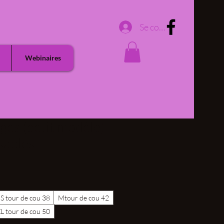
Se connecter
Webinaires
rges (petit modèle)
sables
S tour de cou 38
Mtour de cou 42
L tour de cou 50