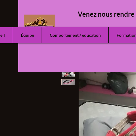
Venez nous rendre 
eil
Équipe
Comportement / éducation
Formatio