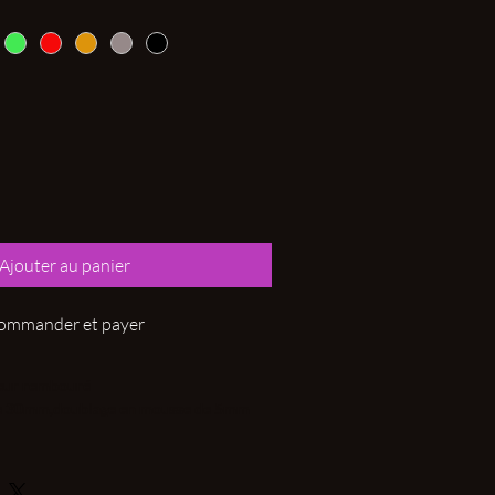
Ajouter au panier
ommander et payer
leur rembouré
de 30mm,doublage en mousse de 5mm
20mm