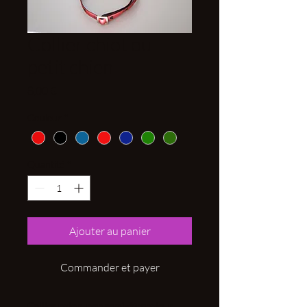
Collier chiot ou
petit chien
Prix
8,00 €
Couleur
*
Quantité
*
Ajouter au panier
Commander et payer
Collier nylon ,non semi-étrangleur