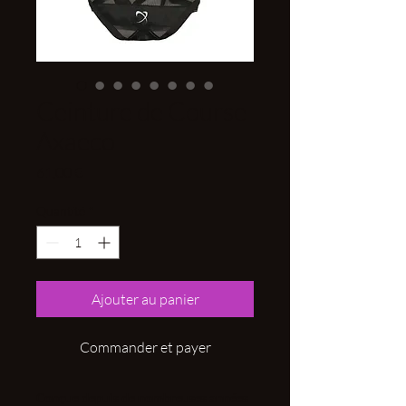
Ceinture de Course
Axaeco
Prix
61,00 €
Quantité
*
Ajouter au panier
Commander et payer
Conçue depuis de nombreuses années