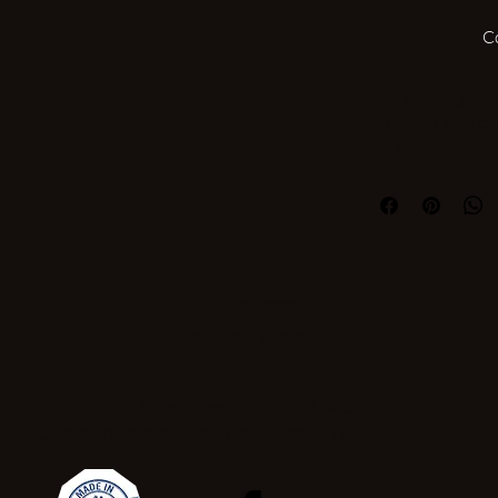
C
Brosse flexible gran
Cette brosse a été c
chien sans le blesser.
Amis des toutous
18 rue verte
Zellwiller 67140
Toilettage : 06.77.20.48.53
Comportementaliste / educateur : 06.88.68.80.61