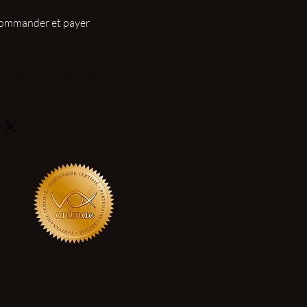
ommander et payer
deur 20cm, picots de 2cm
onçu pour épouser la morphologie du
Membre du réseau