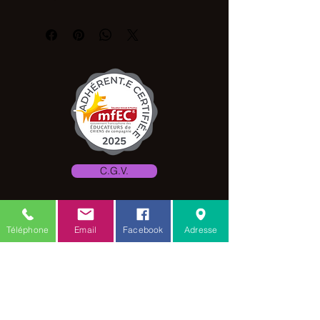
avec des scratchs au cadre du vélo
ainsi qu'une sangle autour de la
potence,évite l'emmélage de la longe
dans la roue.
Se fixe et se retire facilement.
Plastique fixée sur le châssis d'une
couche de caoutchouc,pour ne pas
âbimer la peinture du vélo.
C.G.V.
Mention légale
Téléphone
Email
Facebook
Adresse
Amis des toutous
18 rue verte
Zellwiller 67140