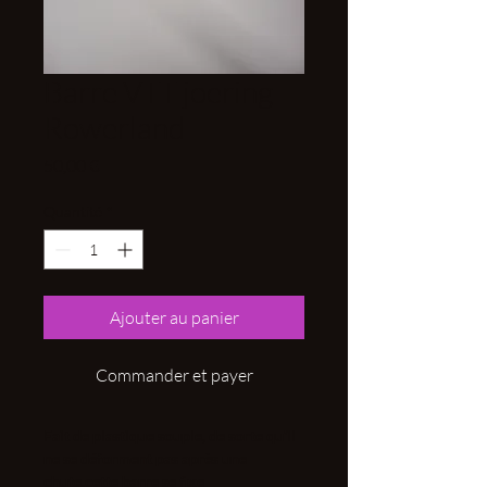
Barre VTT joering
Rowerland
Prix
50,00 €
Quantité
*
Ajouter au panier
Commander et payer
Fait de plastique souple, de sorte qu'il
ne se déforment pas après une
chute,cette barre se fixe