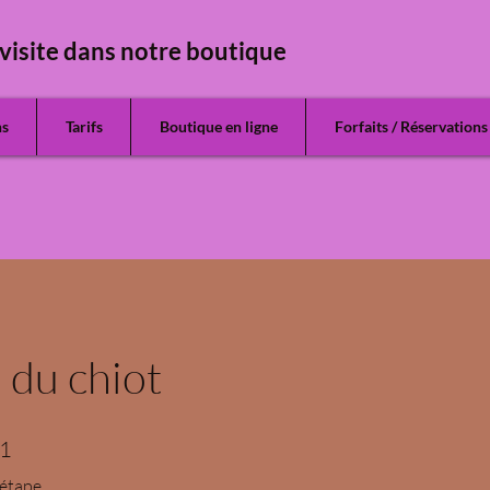
visite dans notre boutique
ns
Tarifs
Boutique en ligne
Forfaits / Réservations
l du chiot
1 étape
1
étape