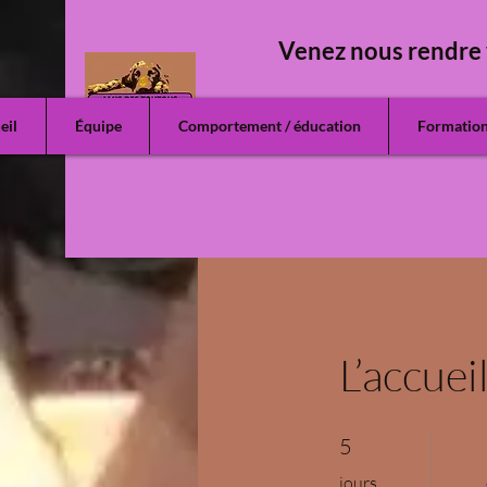
Venez nous rendre 
eil
Équipe
Comportement / éducation
Formatio
L’accuei
5 jours
5
jours