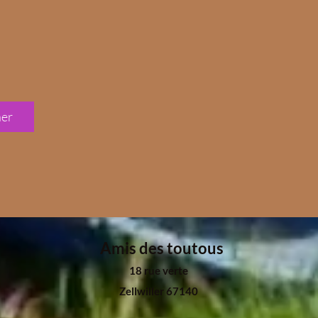
ner
Amis des toutous
18 rue verte
Zellwiller 67140