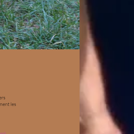
ers
ment les
ppli