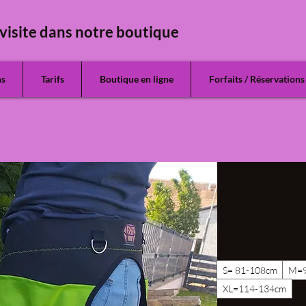
visite dans notre boutique
ns
Tarifs
Boutique en ligne
Forfaits / Réservations
Ceinture d
R+
Prix
45,00 €
Taille (tour de taille c
S= 81-108cm
M=9
XL=114-134cm