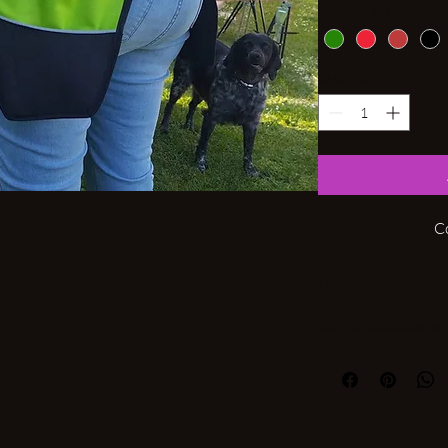
Couleur grande poch
Quantité
*
C
Ceinture d'éducation
Ceinture d'éducation
sessions d'entrainem
Composition:
-Deux grandes poches
chaques cotés avec s
-Deux anneaux situés 
Amis des toutous