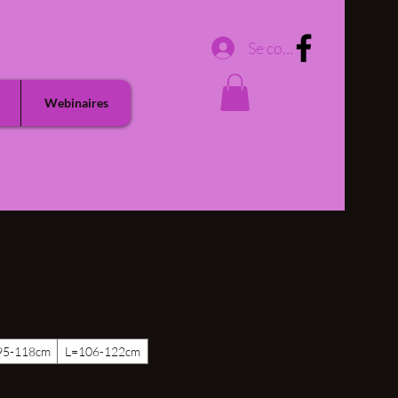
Se connecter
Webinaires
'éducation toutous
m)
*
5-118cm
L=106-122cm