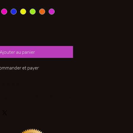
e
*
Ajouter au panier
ommander et payer
 toutous R+
 ergonomique pour être à l'aise pour les
ents avec votre chien.
 et deux petites poches disposés de
ystème réfléchissant.
à l'arrière pour accrocher laisse, longe