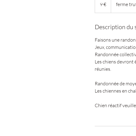
euros
9 €
ferme tru
Description du 
Faisons une randonn
Jeux, communication
Randonnée collectiv
Les chiens devront ê
réunies.
Randonnée de moyen
Les chiennes en cha
Chien réactif veuill