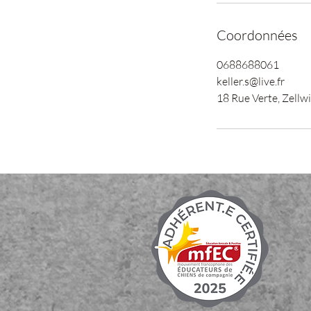
Coordonnées
0688688061
keller.s@live.fr
18 Rue Verte, Zellwi