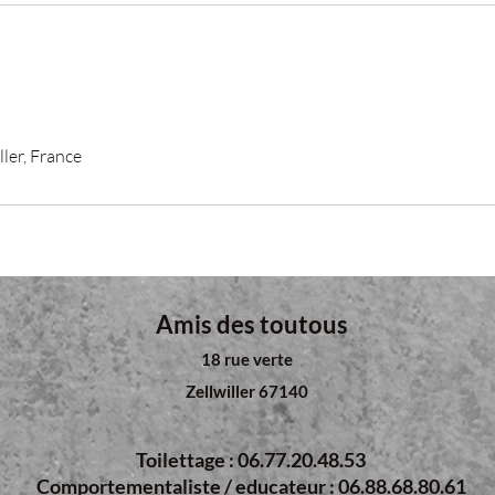
ller, France
Amis des toutous
18 rue verte
Zellwiller 67140
Toilettage : 06.77.20.48.53
Comportementaliste / educateur : 06.88.68.80.61