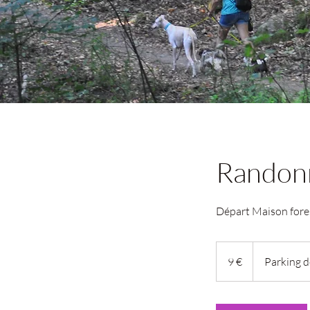
Randonn
Départ Maison fore
9
euros
9 €
Parking d