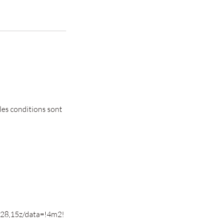
 les conditions sont
28,15z/data=!4m2!