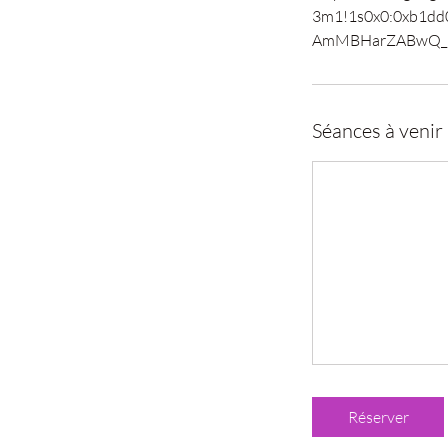
3m1!1s0x0:0xb1d
Séances à venir
Réserver