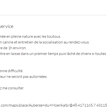
service
ée en pleine nature avec les toutous.
 canine et entretien de la socialisation au rendez-vous
e de 1h environ.
tre en laisse dans un premier temps puis lâché de chiens si toutes
ne difficulté.
leur ne seront pas autorisées.
ez me consulter.
e.com/maps/place/Auberge+du+Moenkalb/@48.4171165,7.43115