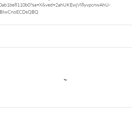
d0ab1be8110b0?sa=X&ved=2ahUKEwjVl8yvpcnwAhU-