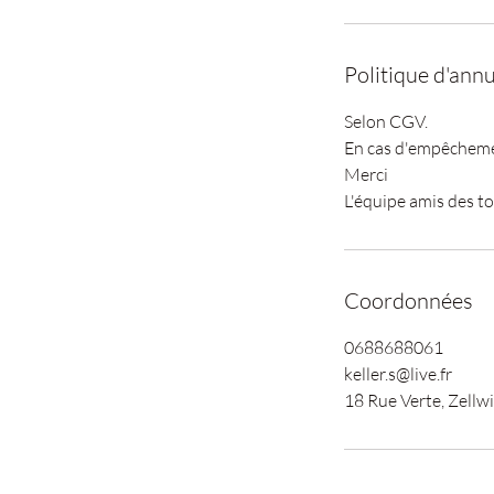
Politique d'annu
Selon CGV.
En cas d'empêchement
Merci
L'équipe amis des t
Coordonnées
0688688061
keller.s@live.fr
18 Rue Verte, Zellwi