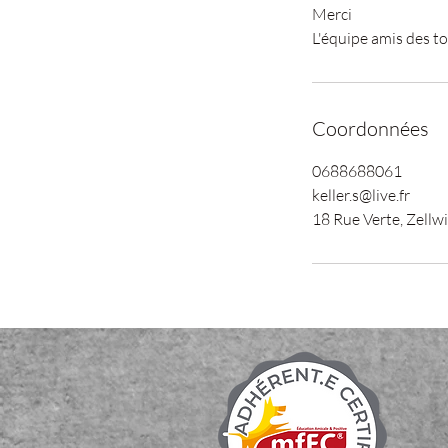
Merci
L'équipe amis des t
Coordonnées
0688688061
keller.s@live.fr
18 Rue Verte, Zellwi