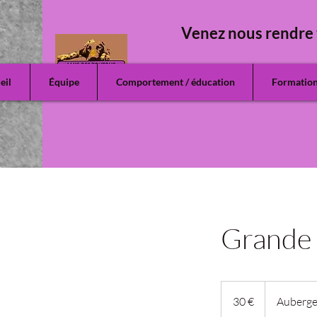
Venez nous rendre 
eil
Équipe
Comportement / éducation
Formatio
Grande 
30
euros
30 €
Auberge