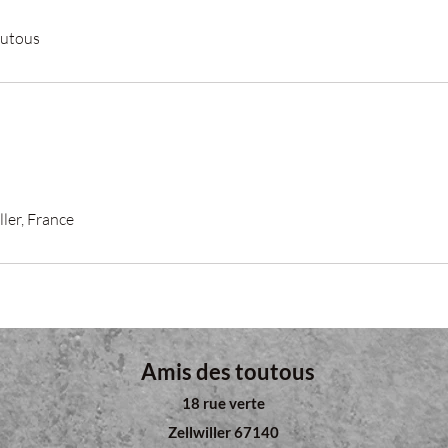
outous
ller, France
Amis des toutous
18 rue verte
Zellwiller 67140