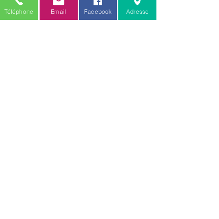
C.G.V.
Téléphone
Email
Facebook
Adresse
Mention légale
Amis des toutous
18 rue verte
Zellwiller 67140
Toilettage :
06.77.20.48.53
Comportementaliste / educateur :
06.88.68.80.61