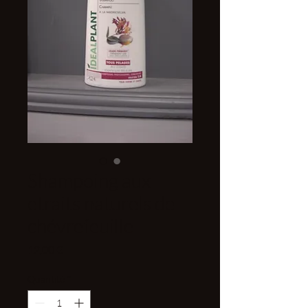
Shampoing aux
etraits naturels de
chévrefeuille
Prix
12,00 €
Quantité
*