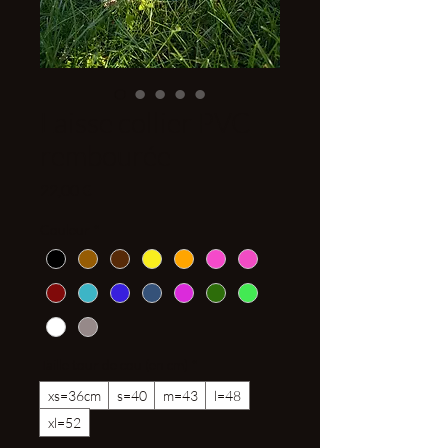
Laisse collier PVC
rembourée
Prix
22,00 €
Couleur
*
Taille tour de cou (en cm)
*
xs=36cm
s=40
m=43
l=48
xl=52