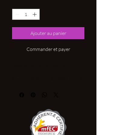
Quantité
*
Ajouter au panier
Commander et payer
Laisse collier PVC rembourrée:
Si vous n'aimez pas les colliers lors de
vos balades. Vous pouvez opter pour la
laisse collier. Le combiné avec mise en
place et enlèvement rapide.
Laisse collier PVC rembourée au
collier pour plus de confort.
Longeur de la laisse 1.50m et largeur
de collier 30mm.