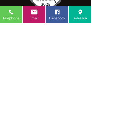
Quincaillerie en plaqué nickel
Sangle en PVC similaire biothane trés
résistant, antiabrasif et imperméable.
C.G.V.
Téléphone
Email
Facebook
Adresse
Possibilité de faire sur mesure si le
tour de cou de convient pas.
Mention légale
*Fabrication maison*
Amis des toutous
18 rue verte
Zellwiller 67140
Toilettage :
06.77.20.48.53
Comportementaliste / educateur :
06.88.68.80.61