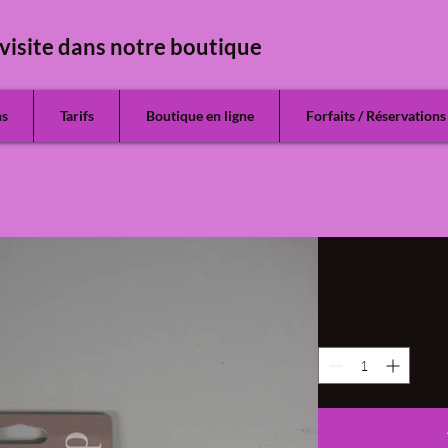
visite dans notre boutique
ns
Tarifs
Boutique en ligne
Forfaits / Réservations
Ceinture d
Prix
13,00 €
Quantité
*