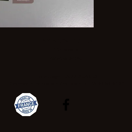
Amis des toutous
18 rue verte
Zellwiller 67140
Toilettage : 06.77.20.48.53
Comportementaliste / educateur : 06.88.68.80.61
©2019 by Amis des toutous. Proudly created with Wix.com