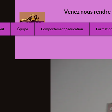
Venez nous rendre 
eil
Équipe
Comportement / éducation
Formatio