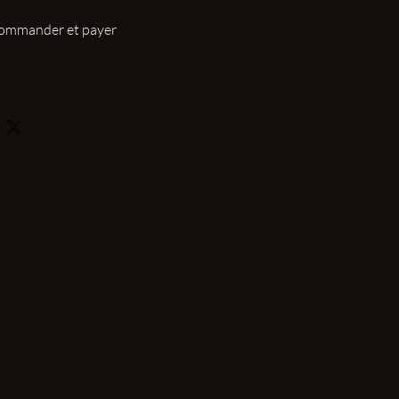
ommander et payer
glable pour transport en voiture