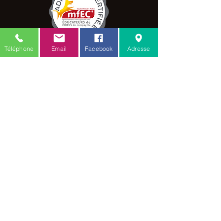
neige.
Téléphone
Email
Facebook
Adresse
C.G.V.
Mention légale
Amis des toutous
18 rue verte
Zellwiller 67140
Toilettage :
06.77.20.48.53
Comportementaliste / educateur :
06.88.68.80.61