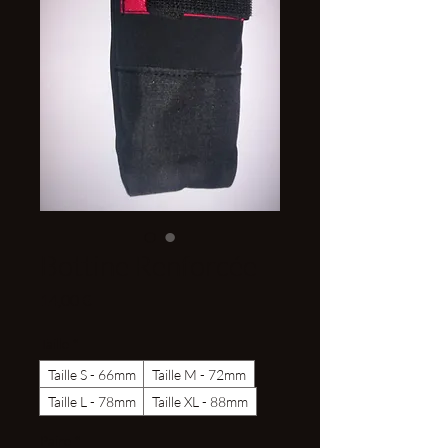
Bottine Renforcée
Prix
14,00 €
Taille
*
Taille S - 66mm
Taille M - 72mm
Taille L - 78mm
Taille XL - 88mm
Paire
*