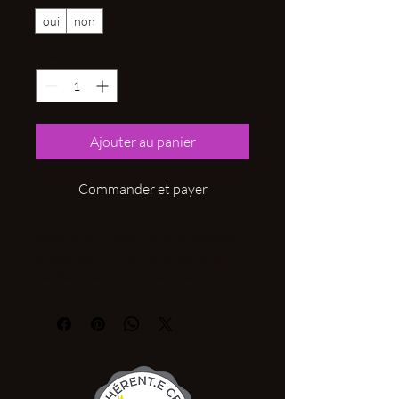
oui
non
Quantité
*
Ajouter au panier
Commander et payer
Bottine pour chien haute en Softshell,
3-couches stratifié La construction du
textile = douce micropolaire -
membrane climatique - jersey fin
,renforcée avec du tissu Cordura sur
l'avant et le dessous de la patte du
chien ,deux scratch élastique pour un
meilleur maintien. Utilisation
tout terrain , rocailleux ,souple et