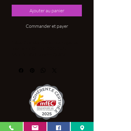
Ajouter au panier
Commander et payer
Lot de 2 bandes caoutchouc réglables
pour lampe Orbiloc DOG DUAL
SAFETY LIGHT à cadre QUICK
MOUNT.
Les + :
- Bande réglable en caoutchouc à base
de silicone. Ce matériau est le plus
résistant du marché en conditions
météorologiques extrêmes. Il est solide
et durable même face à une forte
exposition au soleil ou à des
températures extrêmes.
Permet de fixer une lampe Orbiloc à
tout type d'accessoire, harnais, collier
C.G.V.
ou laisse selon la notice de montage.