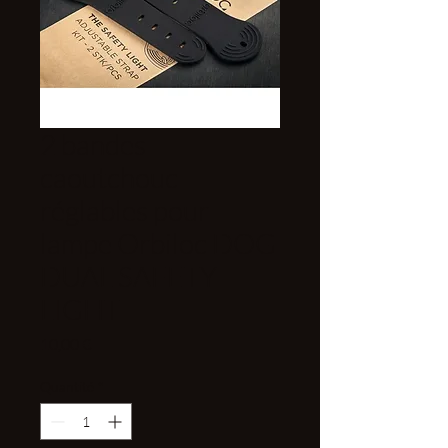
2 bandes
caoutchouc
réglables pour
lampe Orbiloc DOG
DUAL SAFETY
LIGHT
Prix
10,00 €
Quantité
*